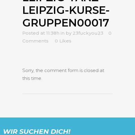
LEIPZIG-KURSE-
GRUPPEN00017
Posted at 11:38h
in
by
23fuckyou23
0
Comments
0
Likes
Sorry, the comment form is closed at
this time.
WIR SUCHEN DICH!