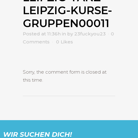
LEIPZIG-KURSE-
GRUPPEN00011
Posted at 11:36h
in
by
23fuckyou23
0
Comments
0
Likes
Sorry, the comment form is closed at
this time.
WIR SUCHEN DICH!