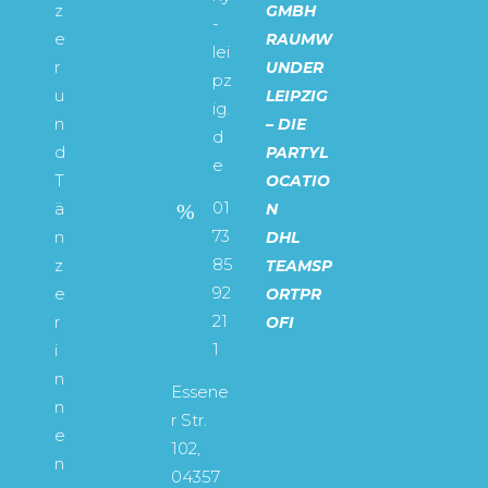
z
GMBH
-
e
RAUMW
lei
r
UNDER
pz
u
LEIPZIG
ig.
n
– DIE
d
d
PARTYL
e
T
OCATIO
01
ä
N
73
n
DHL
85
z
TEAMSP
92
e
ORTPR
21
r
OFI
1
i
n
Essene
n
r Str.
e
102,
n
04357