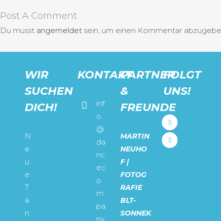
Post A Comment
Du musst
angemeldet
sein, um einen Kommentar abzugebe
WIR
KONTAKT
PARTNER
FOLGT
SUCHEN
&
UNS!
inf
DICH!
FREUNDE
o
@
N
MARTIN
da
e
NEUHO
nc
u
F |
ec
e
FOTOG
o
T
RAFIE
m
ä
BLT-
pa
n
SONNEK
ny