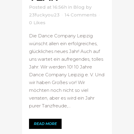
Posted at 16:56h
in
Blog
by
23fuckyou23
14 Comments
0
Likes
Die Dance Company Leipzig
wünscht allen ein erfolgreiches,
glückliches neues Jahr! Auch auf
uns wartet ein aufregendes, tolles
Jahr: Wir werden 10! 10 Jahre
Dance Company Leipzig e. V. Und
wir haben Großes vor! Wir
möchten noch nicht so viel
verraten, aber es wird ein Jahr
purer Tanzfreude,...
READ MORE