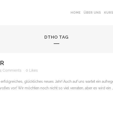
HOME
ÜBER UNS
KUR
DTHO TAG
AR
4 Comments
0
Likes
folgreiches, glückliches neues Jahr! Auch auf uns wartet ein aufrege
es vor! Wir möchten noch nicht so viel verraten, aber es wird ein Ja