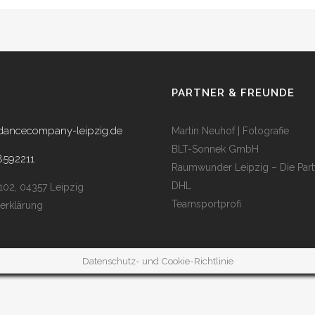
PARTNER & FREUNDE
dancecompany-leipzig.de
Martin Neuhof | Fotografie
BLT-Sonnek GmbH
8592211
Raumwunder Leipzig – Die Part
DHL
 102, 04357 Leipzig
Teamsportprofi
erklärung
Datenschutz- und Cookie-Richtlinie