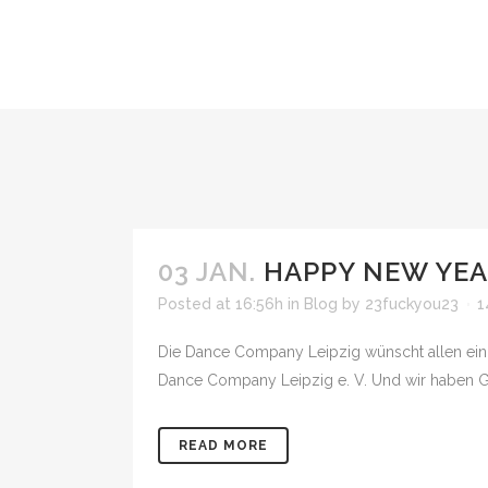
03 JAN.
HAPPY NEW YE
Posted at 16:56h
in
Blog
by
23fuckyou23
1
Die Dance Company Leipzig wünscht allen ein er
Dance Company Leipzig e. V. Und wir haben Groß
READ MORE