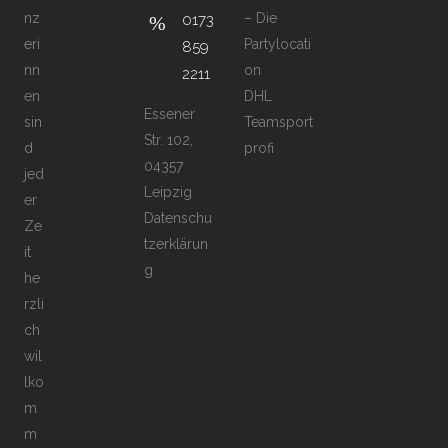
nz
– Die
0173
eri
Partylocati
859
nn
on
2211
en
DHL
Essener
sin
Teamsport
Str. 102,
d
profi
04357
jed
Leipzig
er
Datenschu
Ze
tzerklärun
it
g
he
rzli
ch
wil
lko
m
m