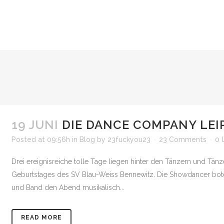
19 JUNI
DIE DANCE COMPANY LE
Posted at 09:56h
in
Blog
by
23fuckyou23
23 Comments
0
Drei ereignisreiche tolle Tage liegen hinter den Tänzern und Tä
Geburtstages des SV Blau-Weiss Bennewitz. Die Showdancer boten
und Band den Abend musikalisch...
READ MORE