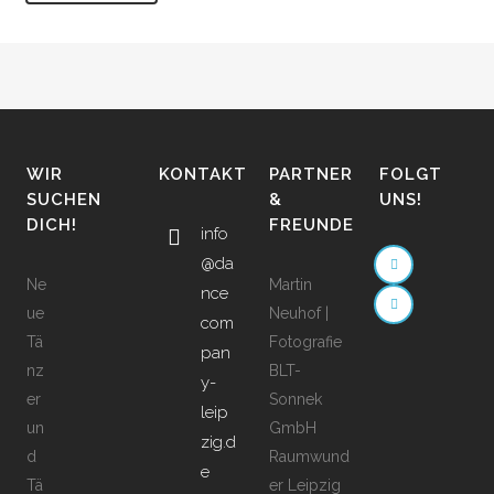
WIR
KONTAKT
PARTNER
FOLGT
SUCHEN
&
UNS!
DICH!
FREUNDE
info
@da
Ne
Martin
nce
ue
Neuhof |
com
Tä
Fotografie
pan
nz
BLT-
y-
er
Sonnek
leip
un
GmbH
zig.d
d
Raumwund
e
Tä
er Leipzig