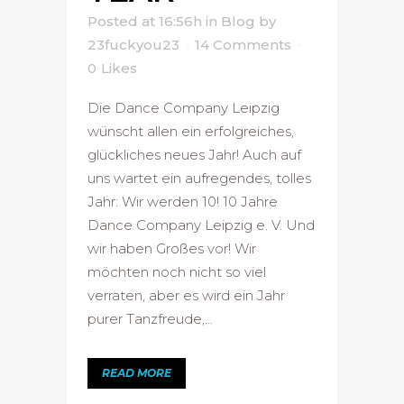
Posted at 16:56h
in
Blog
by
23fuckyou23
14 Comments
0
Likes
Die Dance Company Leipzig
wünscht allen ein erfolgreiches,
glückliches neues Jahr! Auch auf
uns wartet ein aufregendes, tolles
Jahr: Wir werden 10! 10 Jahre
Dance Company Leipzig e. V. Und
wir haben Großes vor! Wir
möchten noch nicht so viel
verraten, aber es wird ein Jahr
purer Tanzfreude,...
READ MORE