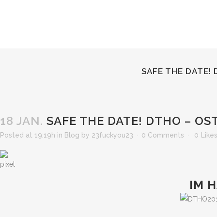
SAFE THE DATE!
18 JAN.
SAFE THE DATE! DTHO – O
Posted at 19:19h
in
Blog
by
23fuckyou23
0 Comments
0
Like
IM 