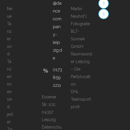
@da
Ne
Martin
nce
ue
Neuhof |
com
Tä
Fotografie
pan
nz
BLT-
y-
er
Sonnek
leip
un
GmbH
zig.d
d
Raumwund
e
Tä
er Leipzig
nz
– Die
0173
eri
Partylocati
859
nn
on
2211
en
DHL
Essener
sin
Teamsport
Str. 102,
d
profi
04357
jed
Leipzig
er
Datenschu
Ze