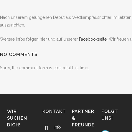
Nach unserem gelungenen Debüt als Wettkampfausrichter im letzten 
auszurichten.
Weitere Infos folgen hier und auf unserer
Facebookseite
. Wir freuen 
NO COMMENTS
Sorry, the comment form is closed at this time.
WIR
KONTAKT
PARTNER
FOLGT
SUCHEN
&
UNS!
DICH!
FREUNDE
info