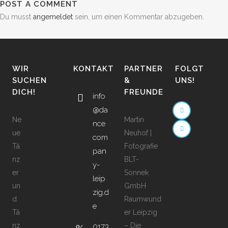
POST A COMMENT
Du musst
angemeldet
sein, um einen Kommentar abzugeben.
WIR
KONTAKT
PARTNER
FOLGT
SUCHEN
&
UNS!
DICH!
FREUNDE
info
@da
Ne
Martin
nce
ue
Neuhof |
com
Tä
Fotografie
pan
nz
BLT-
y-
er
Sonnek
leip
un
GmbH
zig.d
d
Raumwund
e
Tä
er Leipzig
nz
– Die
0173