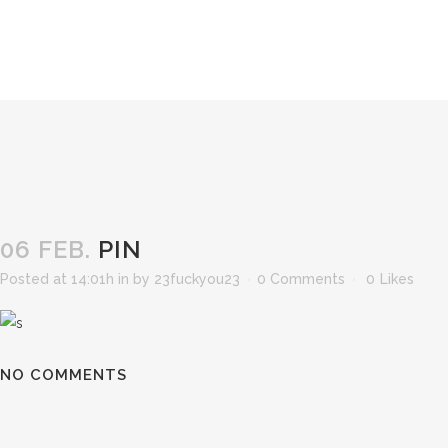
06 FEB.
PIN
Posted at 14:01h
in
by
23fuckyou23
0 Comments
0
Likes
NO COMMENTS