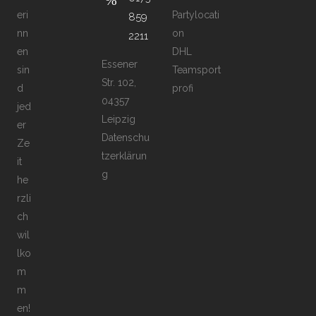
eri
Partylocati
859
nn
on
2211
en
DHL
Essener
sin
Teamsport
Str. 102,
d
profi
04357
jed
Leipzig
er
Datenschu
Ze
tzerklärun
it
g
he
rzli
ch
wil
lko
m
m
en!