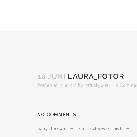
10 JUNI
LAURA_FOTOR
Posted at 13:43h
in
by
23fuckyou23
0 Comme
NO COMMENTS
Sorry, the comment form is closed at this time.