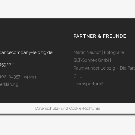
PARTNER & FREUNDE
dancecompany-leipzig.de
Martin Neuhof | Fotografie
BLT-Sonnek GmbH
8592211
Raumwunder Leipzig – Die Part
DHL
 102, 04357 Leipzig
Teamsportprofi
erklärung
Datenschutz- und Cookie-Richtlinie