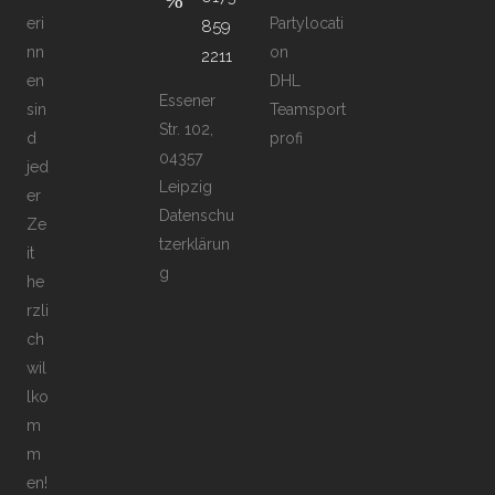
eri
Partylocati
859
nn
on
2211
en
DHL
Essener
sin
Teamsport
Str. 102,
d
profi
04357
jed
Leipzig
er
Datenschu
Ze
tzerklärun
it
g
he
rzli
ch
wil
lko
m
m
en!