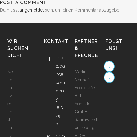
POST A COMMENT
Du musst
angemeldet
sein, um einen Kommentar abzugeben.
WIR
KONTAKT
PARTNER
FOLGT
SUCHEN
&
UNS!
DICH!
FREUNDE
info
@da
Ne
Martin
nce
ue
Neuhof |
com
Tä
Fotografie
pan
nz
BLT-
y-
er
Sonnek
leip
un
GmbH
zig.d
d
Raumwund
e
Tä
er Leipzig
nz
– Die
0173