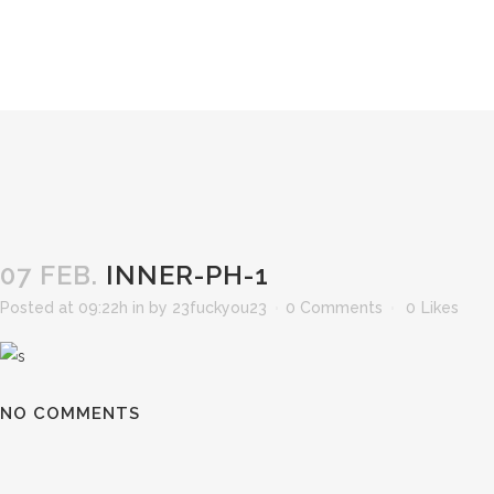
07 FEB.
INNER-PH-1
Posted at 09:22h
in
by
23fuckyou23
0 Comments
0
Likes
NO COMMENTS