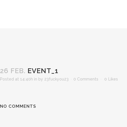
26 FEB.
EVENT_1
Posted at 14:40h
in
by
23fuckyou23
0 Comments
0
Likes
NO COMMENTS