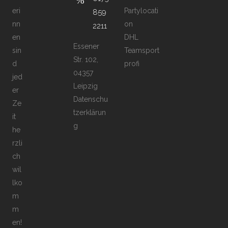
eri
Partylocati
859
nn
on
2211
en
DHL
Essener
sin
Teamsport
Str. 102,
d
profi
04357
jed
Leipzig
er
Datenschu
Ze
tzerklärun
it
g
he
rzli
ch
wil
lko
m
m
en!