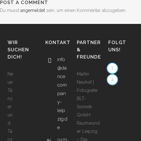
POST A COMMENT
Du musst
angemeldet
sein, um einen Kommentar abzugeben.
WIR
KONTAKT
PARTNER
FOLGT
SUCHEN
&
UNS!
DICH!
FREUNDE
info
@da
Ne
Martin
nce
ue
Neuhof |
com
Tä
Fotografie
pan
nz
BLT-
y-
er
Sonnek
leip
un
GmbH
zig.d
d
Raumwund
e
Tä
er Leipzig
nz
– Die
0173