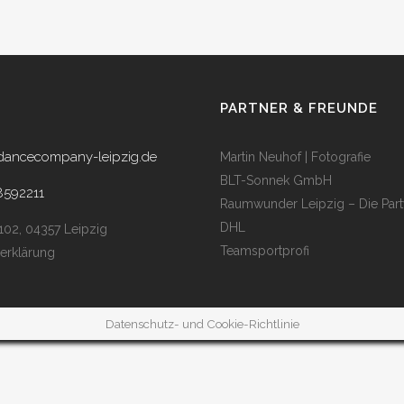
PARTNER & FREUNDE
dancecompany-leipzig.de
Martin Neuhof | Fotografie
BLT-Sonnek GmbH
8592211
Raumwunder Leipzig – Die Part
DHL
 102, 04357 Leipzig
Teamsportprofi
erklärung
Datenschutz- und Cookie-Richtlinie