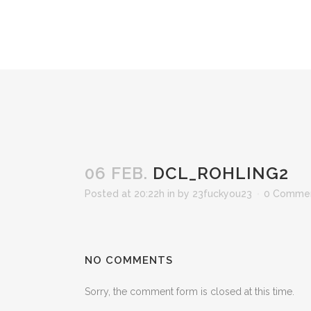
06 FEB.
DCL_ROHLING2
Posted at 20:22h
in
by
23fuckyou23
0 Comme
NO COMMENTS
Sorry, the comment form is closed at this time.