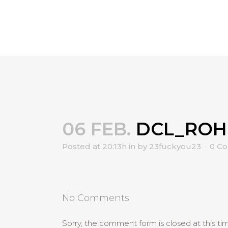
06 FEB.
DCL_ROH
Posted at 20:13h
in
by
23fuckyou23
0 C
No Comments
Sorry, the comment form is closed at this ti