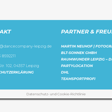
AKT
PARTNER & FRE
o@dancecompany-leipzig.de
MARTIN NEUHOF | FOTOGR
BLT-SONNEK GMBH
3 8592211
RAUMWUNDER LEIPZIG – D
tr. 102, 04357 Leipzig
PARTYLOCATION
CHUTZERKLÄRUNG
DHL
TEAMSPORTPROFI
Datenschutz- und Cookie-Richtlinie