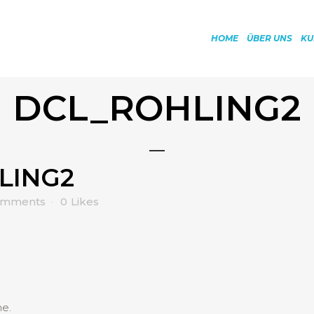
HOME
ÜBER UNS
KU
DCL_ROHLING2
LING2
omments
0
Likes
me.