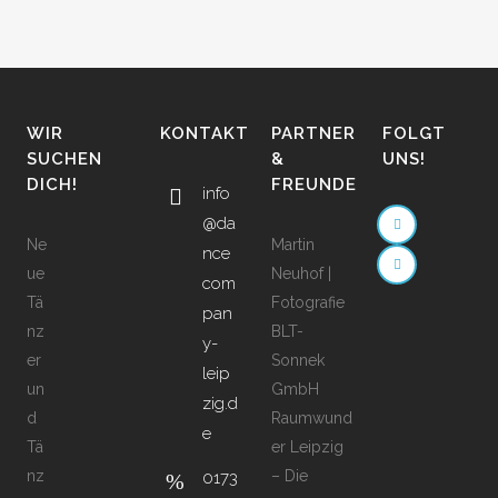
WIR
KONTAKT
PARTNER
FOLGT
SUCHEN
&
UNS!
DICH!
FREUNDE
info
@da
Ne
Martin
nce
ue
Neuhof |
com
Tä
Fotografie
pan
nz
BLT-
y-
er
Sonnek
leip
un
GmbH
zig.d
d
Raumwund
e
Tä
er Leipzig
nz
– Die
0173