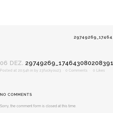
29749269_17464
06 DEZ.
29749269_174643080208391
Posted at 20:54h
in
by
23fuckyou23
0 Comments
0
Likes
NO COMMENTS
Sorry, the comment form is closed at this time.