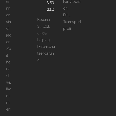
eri
Partylocati
859
nn
on
2211
en
DHL
Essener
sin
Teamsport
Str. 102,
d
profi
04357
jed
Leipzig
er
Datenschu
Ze
tzerklärun
it
g
he
rzli
ch
wil
lko
m
m
en!