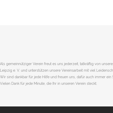
Als gemeinnütziger Verein freut es uns jederzeit, tatkräftig von un
Leipzig e. V. und unterstützen unsere Vereinsarbeit mit viel Leidens
Wir sind dankbar für jede Hilfe und freuen uns, dafür auch immer ei
Vielen Dank für jede Minute, die Ihr in unseren Verein steckt.