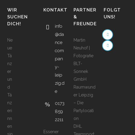
WIR
KONTAKT
PARTNER
FOLGT
SUCHEN
&
UNS!
DICH!
FREUNDE
info
@da
Ne
Martin
nce
ue
Neuhof |
com
Tä
Fotografie
pan
nz
BLT-
y-
er
Sonnek
leip
un
GmbH
zig.d
d
Raumwund
e
Tä
er Leipzig
nz
– Die
0173
eri
Partylocati
859
nn
on
2211
en
DHL
Essener
sin
Teamsport