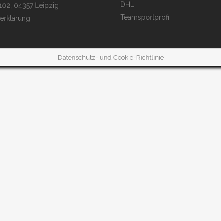
DHL
 102, 04357 Leipzig
Teamsportprofi
erklärung
Datenschutz- und Cookie-Richtlinie