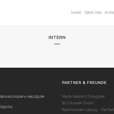
HOME
ÜBER UNS
KUR
INTERN
PARTNER & FREUNDE
dancecompany-leipzig.de
Martin Neuhof | Fotografie
BLT-Sonnek GmbH
8592211
Raumwunder Leipzig – Die Part