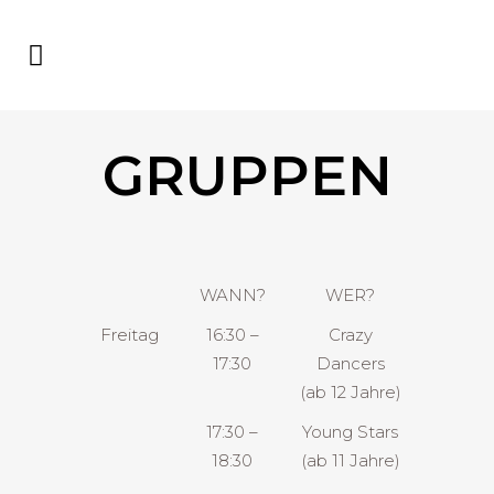
GRUPPEN
WANN?
WER?
Freitag
16:30 –
Crazy
17:30
Dancers
(ab 12 Jahre)
17:30 –
Young Stars
18:30
(ab 11 Jahre)