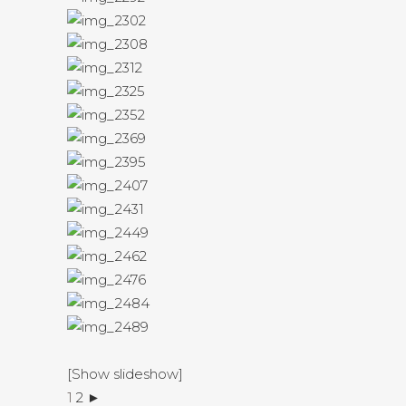
[Show slideshow]
1
2
►