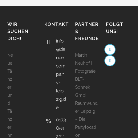
WIR
KONTAKT
PARTNER
FOLGT
SUCHEN
&
UNS!
DICH!
FREUNDE
info
@da
Ne
Martin
nce
ue
Neuhof |
com
Tä
Fotografie
pan
nz
BLT-
y-
er
Sonnek
leip
un
GmbH
zig.d
d
Raumwund
e
Tä
er Leipzig
nz
– Die
0173
eri
Partylocati
859
nn
on
2211