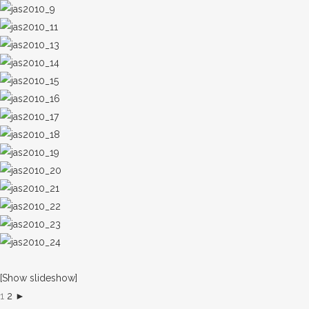
[Show slideshow]
1
2
►