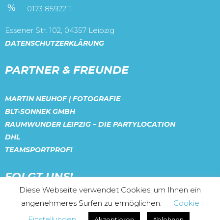
0173 8592211
Essener Str. 102, 04357 Leipzig
DATENSCHUTZERKLÄRUNG
PARTNER & FREUNDE
MARTIN NEUHOF | FOTOGRAFIE
BLT-SONNEK GMBH
RAUMWUNDER LEIPZIG – DIE PARTYLOCATION
DHL
TEAMSPORTPROFI
FOLGT UNS!
Diese Webseite verwendet Cookies, um Ihnen ein
angenehmeres Surfen zu ermöglichen.
Cookie
Einstellungen
Akzeptieren
Ablehnen