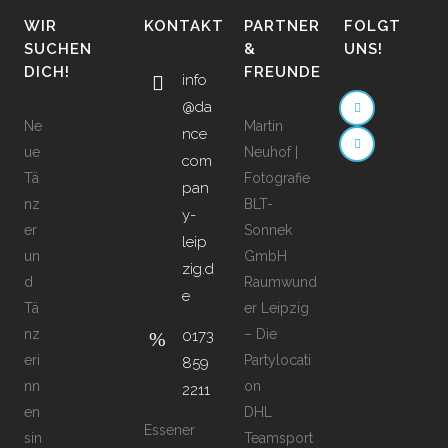
WIR
KONTAKT
PARTNER
FOLGT
SUCHEN
&
UNS!
DICH!
FREUNDE
info
@da
Ne
Martin
nce
ue
Neuhof |
com
Tä
Fotografie
pan
nz
BLT-
y-
er
Sonnek
leip
un
GmbH
zig.d
d
Raumwund
e
Tä
er Leipzig
nz
– Die
0173
eri
Partylocati
859
nn
on
2211
en
DHL
Essener
sin
Teamsport