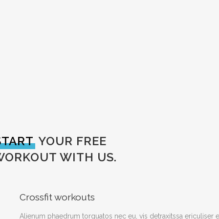
START
YOUR FREE
WORKOUT WITH US.
Crossfit workouts
Alienum phaedrum torquatos nec eu, vis detraxitssa ericuliser ex