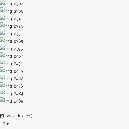
[Show slideshow]
1
2
►