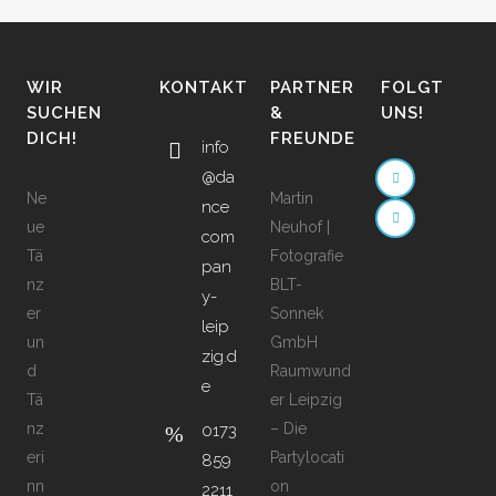
WIR
KONTAKT
PARTNER
FOLGT
SUCHEN
&
UNS!
DICH!
FREUNDE
info
@da
Ne
Martin
nce
ue
Neuhof |
com
Tä
Fotografie
pan
nz
BLT-
y-
er
Sonnek
leip
un
GmbH
zig.d
d
Raumwund
e
Tä
er Leipzig
nz
– Die
0173
eri
Partylocati
859
nn
on
2211